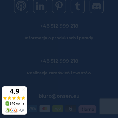
+48 512 999 218
Informacja o produktach i porady
+48 512 999 218
Realizacja zamówień i zwrotów
biuro@onsen.eu