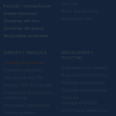
zdrowia
Pościel i ochraniacze
Baza specjalistów
Meble biurowe
Kalkulator snu
Zestawy do snu
Zestawy do pracy
Wszystkie produkty
ZAKUPY I OBSŁUGA
REGULAMINY I
POLITYKI
Odstąp od umowy
Regulamin sprzedaży
Dostawa i płatności
Regulaminy promocji
Zakupy na raty 0%
Polityka prywatności
Zwroty i 100 dni na test
Polityka rabatowania
Gwarancja producenta i
reklamacje
Polityka
transparentności
Instrukcje i deklaracje
Informacje rejestrowe
Pomoc prawna