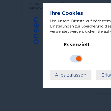
Matratzenauflage
Topper
Airflow Mesh 3D
7
Ihre Cookies
Um unsere Dienste auf höchstem 
Einstellungen zur Speicherung die
verwendet werden, klicken Sie auf 
Essenziell
Alles zulassen
Erla