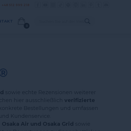
+48 512 999 218
:
NTAKT
0
®
id
sowie echte Rezensionen weiterer
ichen hier ausschließlich
verifizierte
 konkrete Bestellungen und umfassen
 und Kundenservice.
 Osaka Air und Osaka Grid
sowie