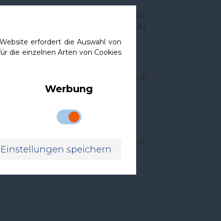
nana z dobrych jakościowo materiałów
rdzo dobrze wyprofilowana Od kiedy jej
mniej
ebsite erfordert die Auswahl von
ür die einzelnen Arten von Cookies
Werbung
Einstellungen speichern