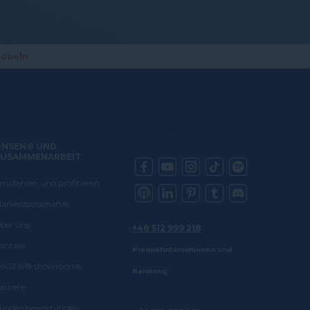
Möbeln
.
[WIDGET-WZ]
ONSEN® UND
USAMMENARBEIT
mpfehlen und profitieren
arkenbotschafter
snu jaką daje oceniam na najwyższą
ber uns
+48 512 999 218
ontakt
Produktinformationen und
NSEN® showrooms
Beratung
arriere
undenbewertungen