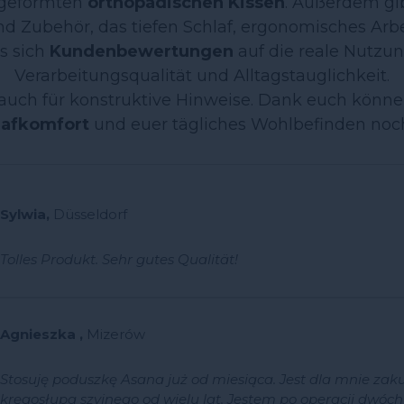
 geformten
orthopädischen Kissen
. Außerdem gi
d Zubehör, das tiefen Schlaf, ergonomisches Arb
ss sich
Kundenbewertungen
auf die reale Nutzu
Verarbeitungsqualität und Alltagstauglichkeit.
 auch für konstruktive Hinweise. Dank euch könn
lafkomfort
und euer tägliches Wohlbefinden noch
Sylwia,
Düsseldorf
Tolles Produkt. Sehr gutes Qualität!
Agnieszka ,
Mizerów
Stosuję poduszkę Asana już od miesiąca. Jest dla mnie za
kręgosłupa szyjnego od wielu lat. Jestem po operacji dwóc