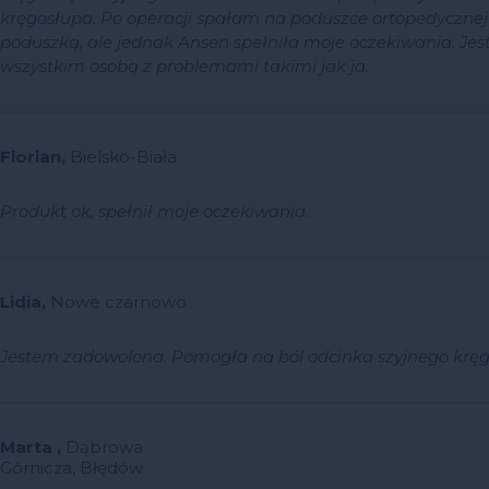
kręgosłupa. Po operacji spałam na poduszce ortopedycznej z
poduszką, ale jednak Ansen spełniła moje oczekiwania. 
wszystkim osobą z problemami takimi jak ja.
Florian,
Bielsko-Biała
Produkt ok, spełnił moje oczekiwania.
Lidia,
Nowe czarnowo
Jestem zadowolona. Pomogła na ból odcinka szyjnego krę
Marta ,
Dąbrowa
Górnicza, Błędów