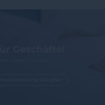
 razie spełnia ona moje oczekiwania.
ównież przy spaniu na boku. Budzę się
y głowy, które są związane z częściowo
ür Geschäfte!
sere anderen Produkte!
ttwäschesets für Allergiker