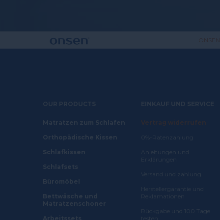
ONSEN® 
OUR PRODUCTS
EINKAUF UND SERVICE
Matratzen zum Schlafen
Vertrag widerrufen
Orthopädische Kissen
0%-Ratenzahlung
Schlafkissen
Anleitungen und
Erklärungen
Schlafsets
Versand und zahlung
Büromöbel
Herstellergarantie und
Bettwäsche und
Reklamationen
Matratzenschoner
Rückgabe und 100 Tage
Arbeitssets
testen