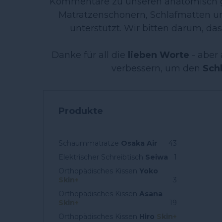
Kommentare zu unseren anatomisch
Matratzenschonern, Schlafmatten un
unterstützt. Wir bitten darum, da
Danke für all die
lieben Worte
- aber
verbessern, um den
Sch
Produkte
Schaummatratze
Osaka Air
43
Elektrischer Schreibtisch
Seiwa
1
Orthopädisches Kissen
Yoko
Skin+
3
Orthopädisches Kissen
Asana
Skin+
19
Orthopädisches Kissen
Hiro
Skin+