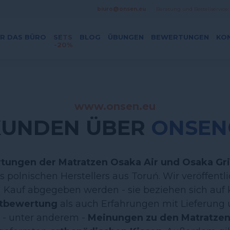
biuro@onsen.eu
Beratung und Bestellservice
R DAS BÜRO
SETS
BLOG
ÜBUNGEN
BEWERTUNGEN
KO
-20%
www.onsen.eu
KUNDEN ÜBER
ONSEN
tungen der Matratzen Osaka Air und Osaka Gr
s polnischen Herstellers aus Toruń. Wir veröffentl
m Kauf abgegeben werden - sie beziehen sich auf
tbewertung
als auch Erfahrungen mit Lieferung
 - unter anderem -
Meinungen zu den Matratzen