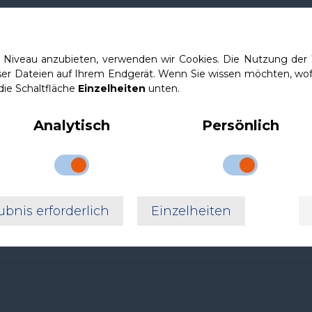
Dobrze wyprofilowana Miękki materiał Funkcjonalna Wyko
Ściągana poszewka Poduszka spełnia swoją funkcję jest ba
używam lepiej śpię oraz budzę się bez bólu karku i pleców 
Niveau anzubieten, verwenden wir Cookies. Die Nutzung der W
ser Dateien auf Ihrem Endgerät. Wenn Sie wissen möchten, wof
die Schaltfläche
Einzelheiten
unten.
Adam,
Słupca
Analytisch
Persönlich
Bardzo dobra poduszka. Pomogła na szyję. Polecam
Ewa,
Świętochłowice
ubnis erforderlich
Einzelheiten
Bardzo ok
Julia,
Białystok