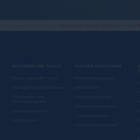
Poduszka spełniła moje oczekiwania polecam
ist ein polnischer Hersteller von
Matratzen, Kissen, Bettwäsche und 
Jerzy,
Wodzisław Śląski
Rewelacja , problemy z bulem pleców zakończone
RATGEBER UND TOOLS
AGB UND RICHTLINIEN
Z
Blog für gesunden Schlaf
Verkaufsbedingungen
Aleksandra,
Węgrzce
E
Übungen für die Wirbelsäule
Rabattpolitik
M
Poduszka jest doskonała. Jakość wykonania oraz komfort 
Schlaflexikon und
Aktionsbedingungen
Gesundheitslexikon
Ü
notę. Myślę, że kolejnym zakupem będzie materac ..
Datenschutzerklärung
Expertenverzeichnis
K
Transparenzpolitik
Schlafrechner
O
Unternehmensangaben
Katarzyna,
Samociążek
K
K