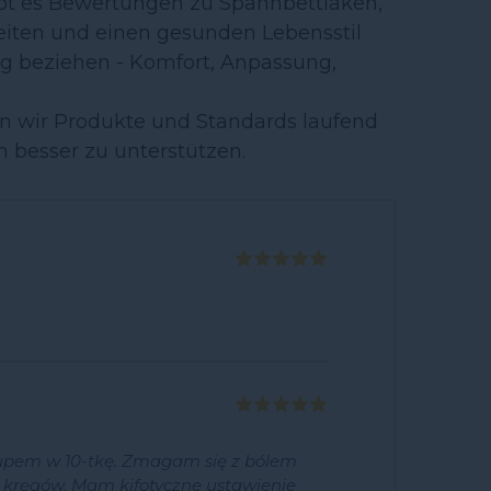
bt es Bewertungen zu Spannbettlaken,
eiten und einen gesunden Lebensstil
ng beziehen - Komfort, Anpassung,
en wir Produkte und Standards laufend
 besser zu unterstützen.
kupem w 10-tkę. Zmagam się z bólem
h kręgów. Mam kifotyczne ustawienie