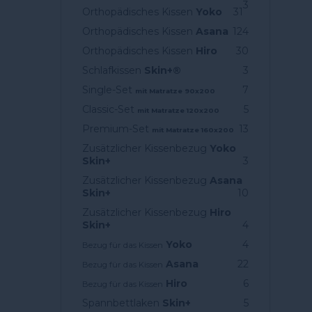
3
Orthopädisches Kissen
Yoko
31
Orthopädisches Kissen
Asana
124
Orthopädisches Kissen
Hiro
30
Schlafkissen
Skin+®
3
Single-Set
7
mit Matratze 90x200
Classic-Set
5
mit Matratze 120x200
Premium-Set
13
mit Matratze 160x200
Zusätzlicher Kissenbezug
Yoko
Skin+
3
Zusätzlicher Kissenbezug
Asana
Skin+
10
Zusätzlicher Kissenbezug
Hiro
Skin+
4
Yoko
4
Bezug für das Kissen
Asana
22
Bezug für das Kissen
Hiro
6
Bezug für das Kissen
Spannbettlaken
Skin+
5