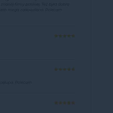
nanej firmy polskiej. Też była dobrą
Jestem mega zadowolona. Polecam
gosłupa. Polecam