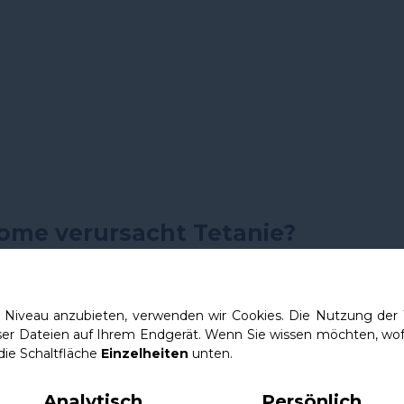
me verursacht Tetanie?
en
Anzeichen von Chorea Huntington
ist
n und ihr Zittern. Anfangs kann sich dies
Niveau anzubieten, verwenden wir Cookies. Die Nutzung der W
ser Dateien auf Ihrem Endgerät. Wenn Sie wissen möchten, wof
tivitäten wie dem
Aufstehen aus einem S
die Schaltfläche
Einzelheiten
unten.
festieren. Im Verlauf der Krankheit we
Analytisch
Persönlich