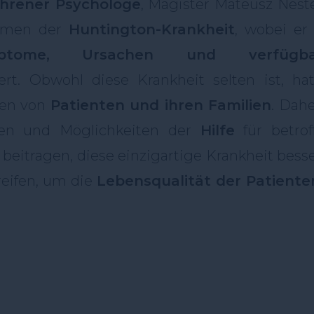
ahrener Psychologe
, Magister Mateusz Neste
nomen der
Huntington-Krankheit
, wobei er 
ptome, Ursachen und verfügba
rt. Obwohl diese Krankheit selten ist, hat
ben von
Patienten und ihren Familien
. Dahe
ehen und Möglichkeiten der
Hilfe
für betrof
beitragen, diese einzigartige Krankheit bess
eifen, um die
Lebensqualität der Patiente