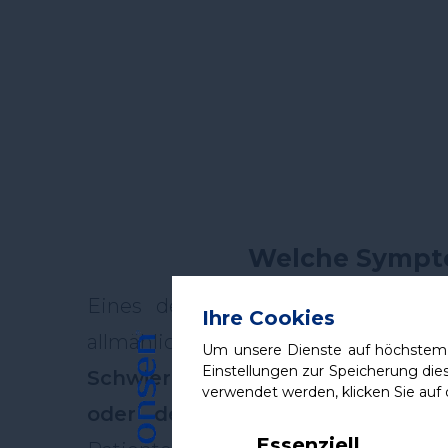
Welche Sympto
Eines der am meisten sichtbar
Ihre Cookies
allmähliche Schwächung der Muskel
Um unsere Dienste auf höchstem 
Einstellungen zur Speicherung die
Schwierigkeiten
bei einfachen Ak
verwendet werden, klicken Sie auf 
oder dem Treppensteigen
mani
Essenziell