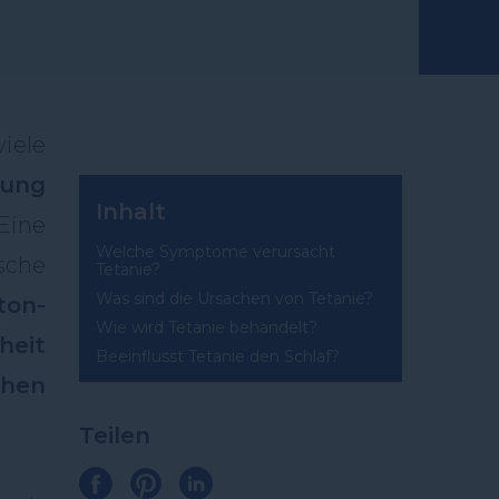
ele
lung
Inhalt
Eine
Welche Symptome verursacht
sche
Tetanie?
Was sind die Ursachen von Tetanie?
ton-
Wie wird Tetanie behandelt?
heit
Beeinflusst Tetanie den Schlaf?
chen
Teilen