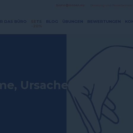
biuro@onsen.eu
Beratung und Bestellservice
R DAS BÜRO
SETS
BLOG
ÜBUNGEN
BEWERTUNGEN
KO
-20%
me, Ursachen,