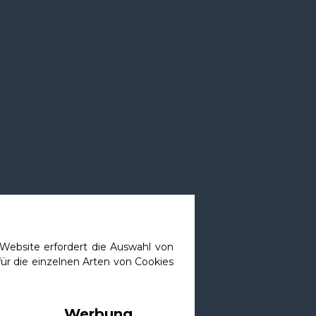
 die
 als
ebsite erfordert die Auswahl von
ür die einzelnen Arten von Cookies
tuhl
rden
Werbung