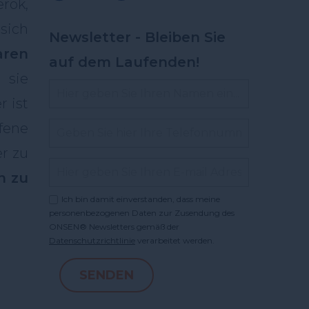
rok,
sich
Newsletter - Bleiben Sie
ren
auf dem Laufenden!
 sie
r ist
fene
er zu
n zu
Ich bin damit einverstanden, dass meine
personenbezogenen Daten zur Zusendung des
ONSEN® Newsletters gemäß der
Datenschutzrichtlinie
verarbeitet werden.