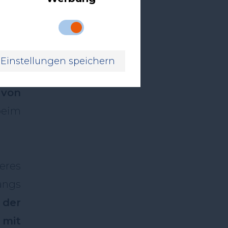
, um
igen
Einstellungen speichern
ührt,
 von
beim
teres
angs
 der
 mit