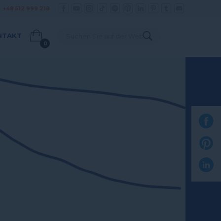
+48 512 999 218
:
NTAKT
0