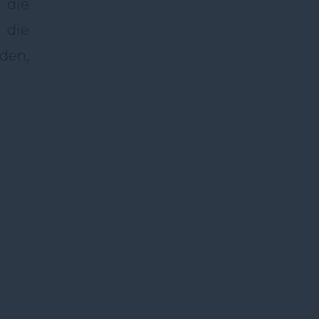
die
 die
den,