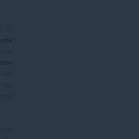
h in
ache
 was
tion
 wie
 der
cher
hmal