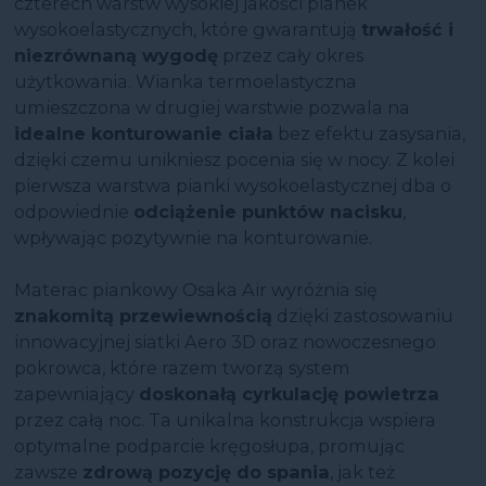
czterech warstw wysokiej jakości pianek
wysokoelastycznych, które gwarantują
trwałość i
niezrównaną wygodę
przez cały okres
użytkowania. Wianka termoelastyczna
umieszczona w drugiej warstwie pozwala na
idealne konturowanie ciała
bez efektu zasysania,
dzięki czemu unikniesz pocenia się w nocy. Z kolei
pierwsza warstwa pianki wysokoelastycznej dba o
odpowiednie
odciążenie punktów nacisku
,
wpływając pozytywnie na konturowanie.
Materac piankowy Osaka Air wyróżnia się
znakomitą przewiewnością
dzięki zastosowaniu
innowacyjnej siatki Aero 3D oraz nowoczesnego
pokrowca, które razem tworzą system
zapewniający
doskonałą cyrkulację powietrza
przez całą noc. Ta unikalna konstrukcja wspiera
optymalne podparcie kręgosłupa, promując
zawsze
zdrową pozycję do spania
, jak też