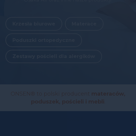
Krzesła biurowe
Materace
Poduszki ortopedyczne
Zestawy pościeli dla alergików
ONSEN® to polski producent
materaców,
poduszek, pościeli i mebli
.