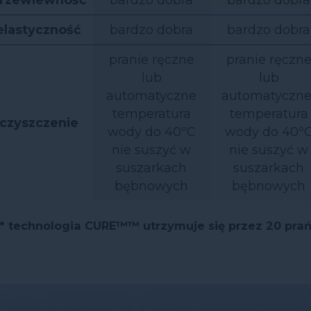
elastyczność
bardzo dobra
bardzo dobra
pranie ręczne
pranie ręczn
lub
lub
automatyczne
automatyczne
temperatura
temperatura
czyszczenie
wody do 40ºC
wody do 40º
nie suszyć w
nie suszyć w
suszarkach
suszarkach
bębnowych
bębnowych
* technologia CURE™™ utrzymuje się przez 20 pra