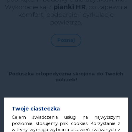
Wykonane są z
pianki HR
, co zapewnia
komfort, podparcie i cyrkulację
powietrza.
Poznaj
Poduszka ortopedyczna skrojona do Twoich
potrzeb!
Twoje ciasteczka
Celem świadczenia usług na najwyższym
poziomie, stosujemy pliki cookies. Korzystanie z
witryny wymaga wybrania ustawień związanych z