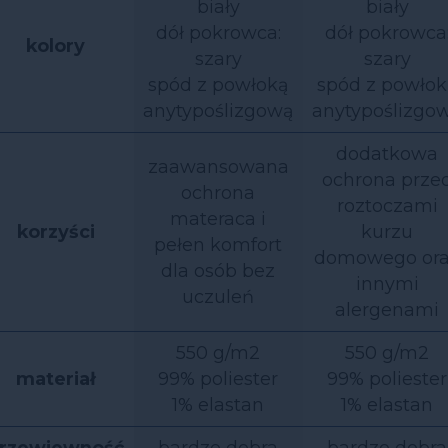
biały
biały
dół pokrowca:
dół pokrowca
kolory
szary
szary
spód z powłoką
spód z powłok
anytypoślizgową
anytypoślizgo
dodatkowa
zaawansowana
ochrona prze
ochrona
roztoczami
materaca i
korzyści
kurzu
pełen komfort
domowego or
dla osób bez
innymi
uczuleń
alergenami
550 g/m2
550 g/m2
materiał
99% poliester
99% poliester
1% elastan
1% elastan
rzewiewność
bardzo dobra
bardzo dobra