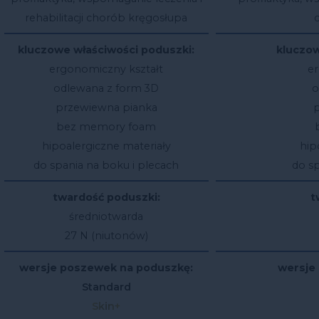
rehabilitacji chorób kręgosłupa
kluczowe właściwości poduszki:
kluczow
ergonomiczny kształt
er
odlewana z form 3D
o
przewiewna pianka
bez memory foam
hipoalergiczne materiały
hip
do spania na boku i plecach
do sp
twardość poduszki:
t
średniotwarda
27 N (niutonów)
wersje poszewek na poduszkę:
wersje
Standard
Skin+