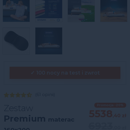
✓ 100 nocy na test i zwrot
(61 opinii)
Zestaw
Promocja -20%
5538
,40 zł
Premium
materac
6923
,00 zł
160x200