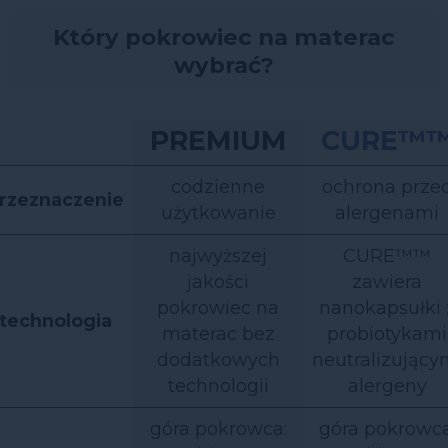
Który pokrowiec na materac
wybrać?
PREMIUM
CURE™
codzienne
ochrona prze
rzeznaczenie
użytkowanie
alergenami
najwyższej
CURE™™
jakości
zawiera
pokrowiec na
nanokapsułki 
technologia
materac bez
probiotykami
dodatkowych
neutralizujący
technologii
alergeny
góra pokrowca:
góra pokrowca