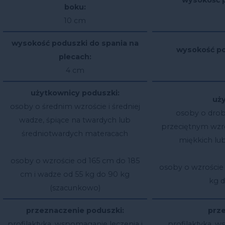
wysokość p
boku:
10 cm
wysokość poduszki do spania na
wysokość po
plecach:
4 cm
użytkownicy poduszki:
uż
osoby o średnim wzroście i średniej
osoby o drob
wadze, śpiące na twardych lub
przeciętnym wzro
średniotwardych materacach
miękkich lu
osoby o wzroście od 165 cm do 185
osoby o wzroście
cm i wadze od 55 kg do 90 kg
kg d
(szacunkowo)
przeznaczenie poduszki:
prze
profilaktyka, wspomaganie leczenia i
profilaktyka, ws