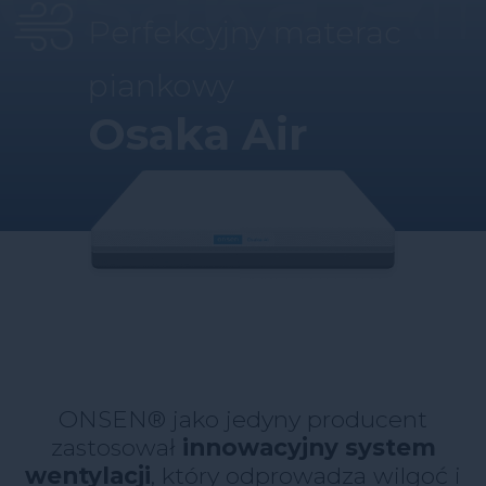
Perfekcyjny materac
piankowy
Osaka Air
ONSEN® jako jedyny producent
zastosował
innowacyjny system
wentylacji
, który odprowadza wilgoć i