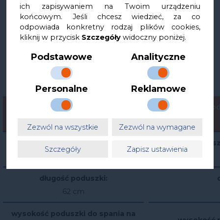
ich zapisywaniem na Twoim urządzeniu
końcowym. Jeśli chcesz wiedzieć, za co
odpowiada konkretny rodzaj plików cookies,
kliknij w przycisk
Szczegóły
widoczny poniżej.
Podstawowe
Analityczne
Personalne
Reklamowe
poduszka ortopedyczna
pod
Asana
Zezwól na wszystkie
Zezwól na wymagane
szerokość poduszki:
s
Szczegóły
Zapisz ustawienia
38 cm
długość poduszki:
62 cm
wysokość poduszki do spania na